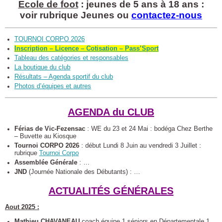
Ecole de foot
: jeunes de 5 ans à 18 ans :
voir rubrique Jeunes ou
contactez-nous
TOURNOI CORPO 2026
Inscription – Licence – Cotisation – Pass’Sport
Tableau des catégories et responsables
La boutique du club
Résultats – Agenda sportif du club
Photos d’équipes et autres
AGENDA du CLUB
Férias de Vic-Fezensac
: WE du 23 et 24 Mai : bodéga Chez Berthe
– Buvette au Kiosque
Tournoi CORPO 2026
: début Lundi 8 Juin au vendredi 3 Juillet :
rubrique
Tournoi Corpo
Assemblée Générale
: …
JND
(Journée Nationale des Débutants) : …
ACTUALITÉS GÉNÉRALES
Aout 2025 :
Mathieu CHAVANEAU
coach équipe 1 séniors en Départementale 1