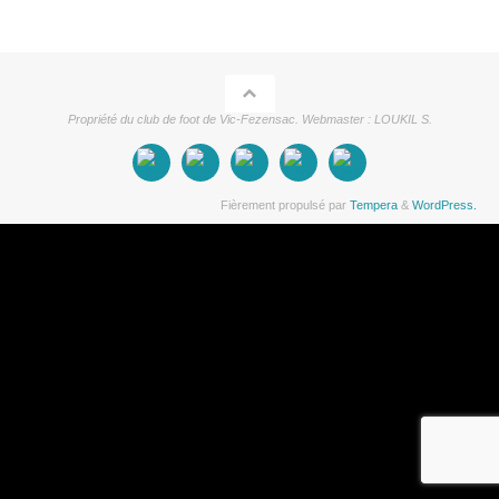
Propriété du club de foot de Vic-Fezensac. Webmaster : LOUKIL S.
Fièrement propulsé par
Tempera
&
WordPress.