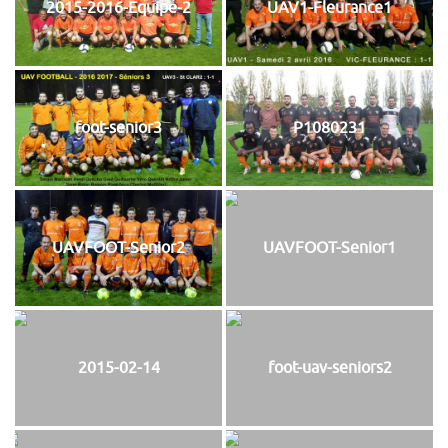
2015-2016-Equipe-2
UAV1-Fleurance1
foot-senior3
P1080231
UAVFOOT-Senior2
UAVFOOT-Senior1
2015-02-14
foot-uav-seniors2