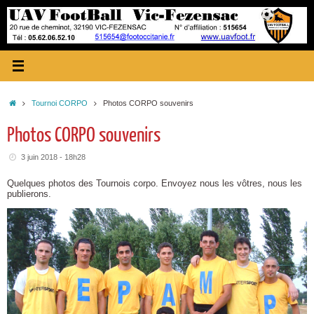
Passer
au
contenu
Accueil
Tournoi CORPO
Photos CORPO souvenirs
Photos CORPO souvenirs
3 juin 2018 - 18h28
Quelques photos des Tournois corpo. Envoyez nous les vôtres, nous les
publierons.