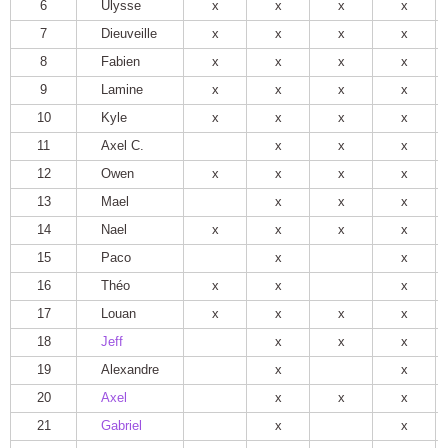
6
Ulysse
x
x
x
x
7
Dieuveille
x
x
x
x
8
Fabien
x
x
x
x
9
Lamine
x
x
x
x
10
Kyle
x
x
x
x
11
Axel C.
x
x
x
12
Owen
x
x
x
x
13
Mael
x
x
x
14
Nael
x
x
x
x
15
Paco
x
x
16
Théo
x
x
x
17
Louan
x
x
x
x
18
Jeff
x
x
x
19
Alexandre
x
x
20
Axel
x
x
x
21
Gabriel
x
x