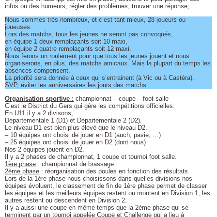
infos ou des humeurs, régler des problèmes, trouver une réponse, …
Nous sommes très nombreux, et c’est tant mieux, 28 joueurs ou
joueuses.
Lors des matchs, tous les jeunes ne seront pas convoqués,
en équipe 1 deux remplaçants soit 10 maxi,
en équipe 2 quatre remplaçants soit 12 maxi.
Nous ferons un roulement pour que tous les jeunes jouent et nous
organiserons, en plus, des matchs amicaux. Mais la plupart du temps les
absences compensent.
La priorité sera donnée à ceux qui s’entrainent (à Vic ou à Castéra).
SVP, éviter les anniversaires les jours des matchs.
Organisation sportive :
championnat – coupe – foot salle
C’est le District du Gers qui gère les compétitions officielles.
En U11 il y a 2 divisons,
Départementale 1 (D1) et Départementale 2 (D2).
Le niveau D1 est bien plus élevé que le niveau D2.
– 10 équipes ont choisi de jouer en D1 (auch, pavie, …)
– 25 équipes ont choisi de jouer en D2 (dont nous)
Nos 2 équipes jouent en D2.
Il y a 2 phases de championnat, 1 coupe et tournoi foot salle.
1ère phase
: championnat de brassage
2ème phase
: réorganisation des poules en fonction des résultats
Lors de la 1ère phase nous choisissons dans quelles divisions nos
équipes évoluent, le classement de fin de 1ère phase permet de classer
les équipes et les meilleurs équipes restent ou montent en Division 1, les
autres restent ou descendent en Division 2.
Il y a aussi une coupe en même temps que la 2ème phase qui se
terminent par un tournoi appelée Coupe et Challenge qui a lieu à