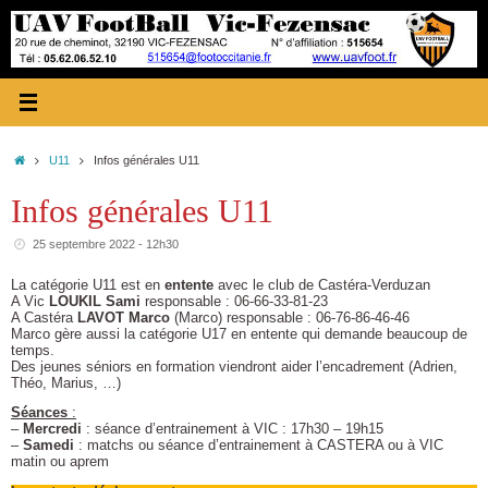
Passer
au
contenu
Accueil
U11
Infos générales U11
Infos générales U11
25 septembre 2022 - 12h30
La catégorie U11 est en
entente
avec le club de Castéra-Verduzan
A Vic
LOUKIL Sami
responsable : 06-66-33-81-23
A Castéra
LAVOT Marco
(Marco) responsable : 06-76-86-46-46
Marco gère aussi la catégorie U17 en entente qui demande beaucoup de
temps.
Des jeunes séniors en formation viendront aider l’encadrement (Adrien,
Théo, Marius, …)
Séances
:
–
Mercredi
: séance d’entrainement à VIC : 17h30 – 19h15
–
Samedi
: matchs ou séance d’entrainement à CASTERA ou à VIC
matin ou aprem