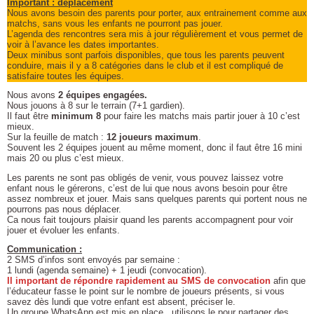
Important : déplacement
Nous avons besoin des parents pour porter, aux entrainement comme aux
matchs, sans vous les enfants ne pourront pas jouer.
L’agenda des rencontres sera mis à jour régulièrement et vous permet de
voir à l’avance les dates importantes.
Deux minibus sont parfois disponibles, que tous les parents peuvent
conduire, mais il y a 8 catégories dans le club et il est compliqué de
satisfaire toutes les équipes.
Nous avons
2 équipes engagées.
Nous jouons à 8 sur le terrain (7+1 gardien).
Il faut être
minimum 8
pour faire les matchs mais partir jouer à 10 c’est
mieux.
Sur la feuille de match :
12 joueurs maximum
.
Souvent les 2 équipes jouent au même moment, donc il faut être 16 mini
mais 20 ou plus c’est mieux.
Les parents ne sont pas obligés de venir, vous pouvez laissez votre
enfant nous le gérerons, c’est de lui que nous avons besoin pour être
assez nombreux et jouer. Mais sans quelques parents qui portent nous ne
pourrons pas nous déplacer.
Ca nous fait toujours plaisir quand les parents accompagnent pour voir
jouer et évoluer les enfants.
Communication :
2 SMS d’infos sont envoyés par semaine :
1 lundi (agenda semaine) + 1 jeudi (convocation).
Il important de répondre rapidement au SMS de convocation
afin que
l’éducateur fasse le point sur le nombre de joueurs présents, si vous
savez dès lundi que votre enfant est absent, préciser le.
Un groupe WhatsApp est mis en place , utilisons le pour partager des