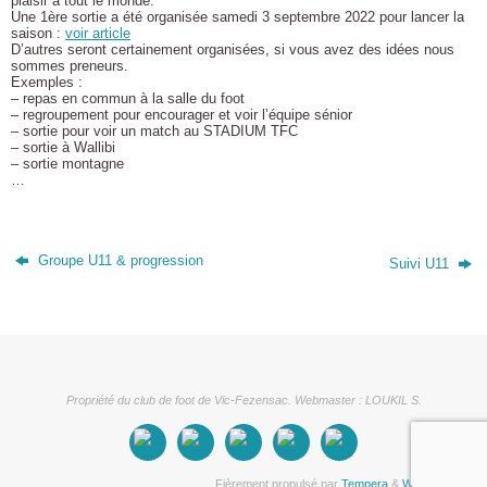
plaisir à tout le monde.
Une 1ère sortie a été organisée samedi 3 septembre 2022 pour lancer la
saison :
voir article
D’autres seront certainement organisées, si vous avez des idées nous
sommes preneurs.
Exemples :
– repas en commun à la salle du foot
– regroupement pour encourager et voir l’équipe sénior
– sortie pour voir un match au STADIUM TFC
– sortie à Wallibi
– sortie montagne
…
Groupe U11 & progression
Suivi U11
Propriété du club de foot de Vic-Fezensac. Webmaster : LOUKIL S.
Fièrement propulsé par
Tempera
&
WordPress.